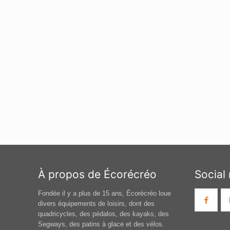
À propos de Écorécréo
Social
Fondée il y a plus de 15 ans, Écorécréo loue
divers équipements de loisirs, dont des
quadricycles, des pédalos, des kayaks, des
Segways, des patins à glace et des vélos.