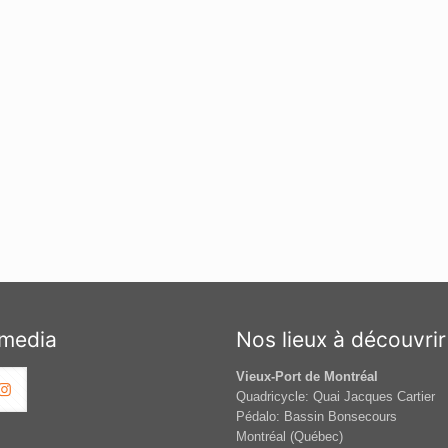
 media
Nos lieux à découvrir
Vieux-Port de Montréal
Quadricycle: Quai Jacques Cartier
Pédalo: Bassin Bonsecours
Montréal (Québec)