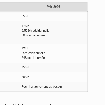
Prix 2026
35$/h
17$/h
8,50$/h additionnelle
30$/demi-journée
12$/h
6$/h additionnelle
24$/demi-journée
25$//h
30$/h
Fourni gratuitement au besoin