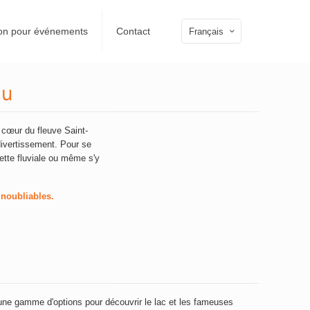
ion pour événements
Contact
Français
au
 cœur du fleuve Saint-
 divertissement. Pour se
ette fluviale ou même s'y
inoubliables.
 une gamme d'options pour découvrir le lac et les fameuses