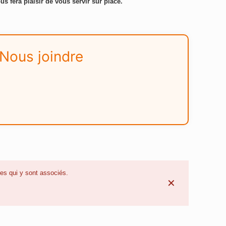
us fera plaisir de vous servir sur place.
Nous joindre
ues qui y sont associés.
✕